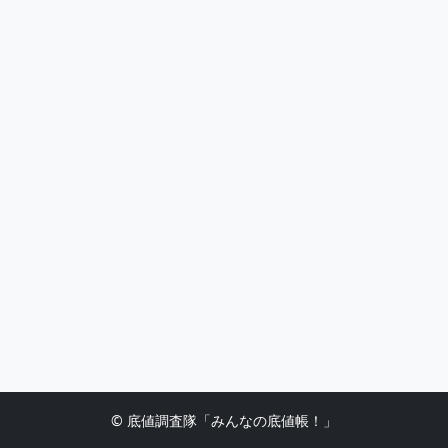
© 底値調査隊「みんなの底値帳！」