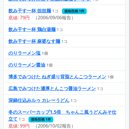
飲み干す一杯 担担麺
1コ
価格投稿 1件
底値: 79円
（2006/09/06報告）
飲み干す一杯 鶏白湯麺
1コ
飲み干す一杯 麻婆なす麺
1コ
のりラーメン塩
1個
のりラーメン醤油
1個
博多でみつけた ねぎ盛り背脂とんこつラーメン
1個
広島でみつけた濃厚とんこつ醤油ラーメン
1コ
深鍋仕込みルゥ カレーうどん
1コ
冬のスーパーカップ1.5倍 ちゃんこ風うどんみそ仕
立て
1コ
価格投稿 1件
底値: 99円
（2006/10/02報告）