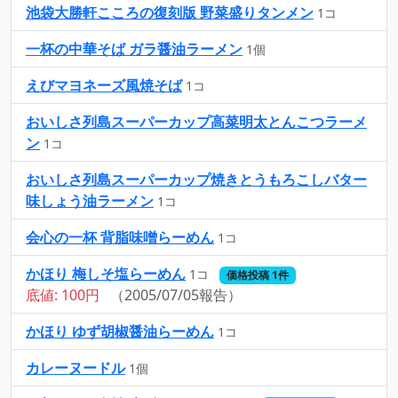
池袋大勝軒こころの復刻版 野菜盛りタンメン
1コ
一杯の中華そば ガラ醤油ラーメン
1個
えびマヨネーズ風焼そば
1コ
おいしさ列島スーパーカップ高菜明太とんこつラーメ
ン
1コ
おいしさ列島スーパーカップ焼きとうもろこしバター
味しょう油ラーメン
1コ
会心の一杯 背脂味噌らーめん
1コ
かほり 梅しそ塩らーめん
1コ
価格投稿 1件
底値: 100円
（2005/07/05報告）
かほり ゆず胡椒醤油らーめん
1コ
カレーヌードル
1個