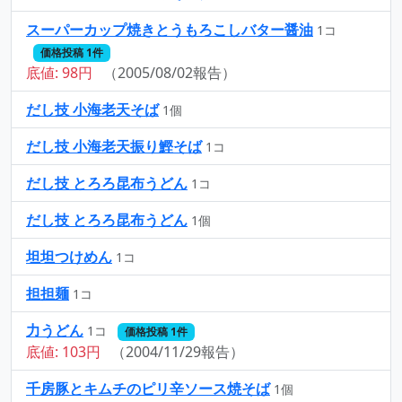
スーパーカップ焼きとうもろこしバター醤油
1コ
価格投稿 1件
底値: 98円
（2005/08/02報告）
だし技 小海老天そば
1個
だし技 小海老天振り鰹そば
1コ
だし技 とろろ昆布うどん
1コ
だし技 とろろ昆布うどん
1個
坦坦つけめん
1コ
担担麺
1コ
力うどん
1コ
価格投稿 1件
底値: 103円
（2004/11/29報告）
千房豚とキムチのピリ辛ソース焼そば
1個