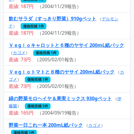
底値: 187円
（2004/11/29報告）
飲むサラダ（すっきり野菜）910gペット
（
デルモン
テ
）
価格投稿 1件
底値: 187円
（2004/11/29報告）
Ｖｅgｉｏキャロットと６種のヤサイ 200mL紙パック
（
カゴメ
）
価格投稿 1件
底値: 73円
（2005/02/01報告）
Ｖｅgｉｏトマトと８種のヤサイ 200mL紙パック
（
カ
ゴメ
）
価格投稿 1件
底値: 73円
（2005/02/01報告）
緑の野菜モロヘイヤ＆果実ミックス 930gペット
（
伊
藤園
）
価格投稿 5件
底値: 165円
（2004/09/19報告）
野菜一日これ一本 200mL紙パック
（
カゴメ
）
価格投稿 1件