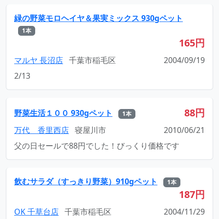
緑の野菜モロヘイヤ＆果実ミックス 930gペット
1本
165円
マルヤ 長沼店
千葉市稲毛区
2004/09/19
2/13
88円
野菜生活１００ 930gペット
1本
万代 香里西店
寝屋川市
2010/06/21
父の日セールで88円でした！びっくり価格です
飲むサラダ（すっきり野菜）910gペット
1本
187円
OK 千草台店
千葉市稲毛区
2004/11/29