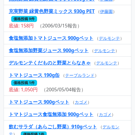
充実野菜 緑黄色野菜ミックス 930g PET
（
伊藤園
）
価格投稿 9件
底値: 158円
（2006/03/15報告）
食塩無添加トマトジュース 900gペット
（
デルモンテ
）
食塩無添加野菜ジュース 900gペット
（
デルモンテ
）
デルモンテくだものと野菜とらなきゃ
（
デルモンテ
）
トマトジュース 190g缶
（
テーブルランド
）
価格投稿 1件
底値: 1,050円
（2005/05/04報告）
トマトジュース 900gペット
（
カゴメ
）
トマトジュース食塩無添加 900gペット
（
カゴメ
）
飲むサラダ（あらごし野菜）910gペット
（
デルモン
テ
）
価格投稿 1件