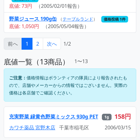
底値: 73円
（2005/02/01報告）
野菜ジュース 190g缶
（
テーブルランド
）
価格投稿 1件
底値: 1,050円
（2005/05/04報告）
前へ
1
2
次へ
1/2
底値一覧（13商品）
1〜13
ご注意：
価格情報はボランティアの隊員により報告されたも
ので、店舗やメーカーからの情報ではございません。実際の
価格は各店舗でご確認ください。
158円
充実野菜 緑黄色野菜ミックス 930g PET
1g
カワチ薬品 宮野木店
千葉市稲毛区
2006/03/15