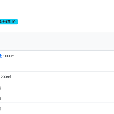
価格投稿 1件
ラ
1000ml
200ml
g
g
g