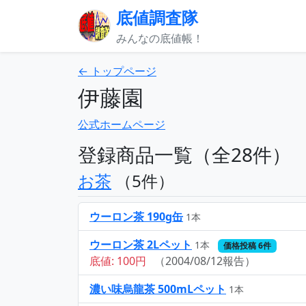
底値調査隊
みんなの底値帳！
← トップページ
伊藤園
公式ホームページ
登録商品一覧（全28件）
お茶
（5件）
ウーロン茶 190g缶
1本
ウーロン茶 2Lペット
1本
価格投稿 6件
底値: 100円
（2004/08/12報告）
濃い味烏龍茶 500mLペット
1本