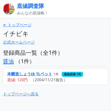
底値調査隊
みんなの底値帳！
← トップページ
イチビキ
公式ホームページ
登録商品一覧（全1件）
醤油
（1件）
本醸造しょうゆ 1Lペット
1本
価格投稿 1件
底値: 120円
（2004/11/21報告）
トップページへ戻る