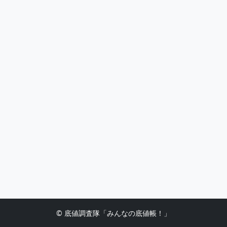
© 底値調査隊「みんなの底値帳！」