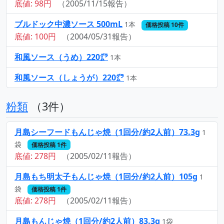
底値: 98円
（2005/11/15報告）
ブルドック中濃ソース 500mL
1本
価格投稿 10件
底値: 100円
（2004/05/31報告）
和風ソース（うめ）220㌘
1本
和風ソース（しょうが）220㌘
1本
粉類
（3件）
月島シーフードもんじゃ焼（1回分/約2人前）73.3g
1
袋
価格投稿 1件
底値: 278円
（2005/02/11報告）
月島もち明太子もんじゃ焼（1回分/約2人前）105g
1
袋
価格投稿 1件
底値: 278円
（2005/02/11報告）
月島もんじゃ焼（1回分/約2人前）83.3g
1袋