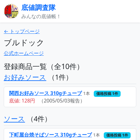
底値調査隊
みんなの底値帳！
← トップページ
ブルドック
公式ホームページ
登録商品一覧（全10件）
お好みソース
（1件）
関西お好みソース 310gチューブ
1本
価格投稿 1件
底値: 128円
（2005/05/03報告）
ソース
（4件）
下町屋台焼そばソース 310gチューブ
1本
価格投稿 1件