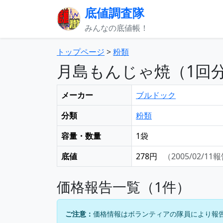
底値調査隊
みんなの底値帳！
トップページ
>
粉類
月島もんじゃ焼（1回分/
メーカー
ブルドック
分類
粉類
容量・数量
1袋
底値
278円
（2005/02/11
価格報告一覧（1件）
ご注意：
価格情報はボランティアの隊員により報