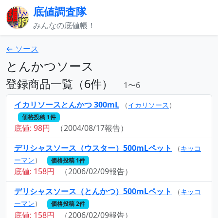
底値調査隊
みんなの底値帳！
← ソース
とんかつソース
登録商品一覧（6件）
1〜6
イカリソースとんかつ 300mL
（
イカリソース
）
価格投稿 1件
底値: 98円
（2004/08/17報告）
デリシャスソース（ウスター）500mLペット
（
キッコ
ーマン
）
価格投稿 1件
底値: 158円
（2006/02/09報告）
デリシャスソース（とんかつ）500mLペット
（
キッコ
ーマン
）
価格投稿 2件
底値: 158円
（2006/02/09報告）