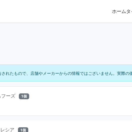
ホーム
タ
告されたもので、店舗やメーカーからの情報ではございません。実際の
もフーズ
1個
クレシア
1個