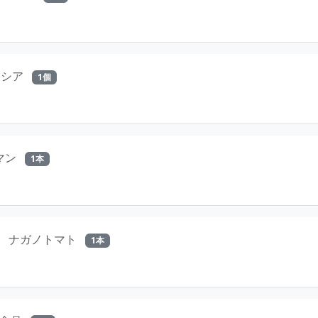
レシア
1個
マン
1本
ナガノトマト
1本