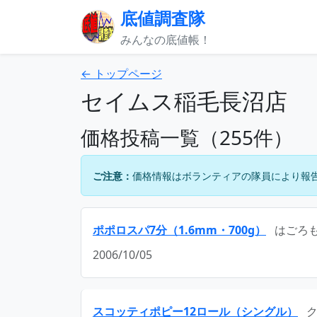
底値調査隊
みんなの底値帳！
← トップページ
セイムス稲毛長沼店
価格投稿一覧（255件）
ご注意：
価格情報はボランティアの隊員により報
ポポロスパ7分（1.6mm・700g）
はごろ
2006/10/05
スコッティポピー12ロール（シングル）