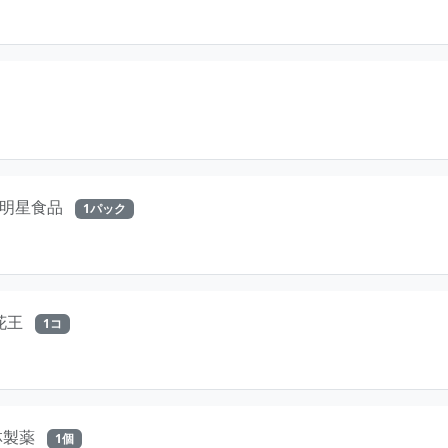
明星食品
1パック
花王
1コ
林製薬
1個