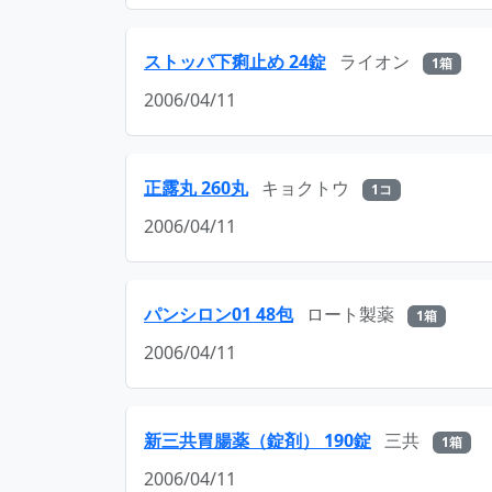
ストッパ下痢止め 24錠
ライオン
1箱
2006/04/11
正露丸 260丸
キョクトウ
1コ
2006/04/11
パンシロン01 48包
ロート製薬
1箱
2006/04/11
新三共胃腸薬（錠剤） 190錠
三共
1箱
2006/04/11