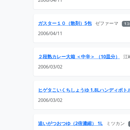
2006/04/11
ガスター１０（散剤）5包
ゼファーマ
1コ
2006/04/11
２段熟カレー大箱 ＜中辛＞ （10皿分）
江
2006/03/02
ヒゲタこいくちしょうゆ 1.8Lハンディボト
2006/03/02
追いがつおつゆ（2倍濃縮） 1L
ミツカン