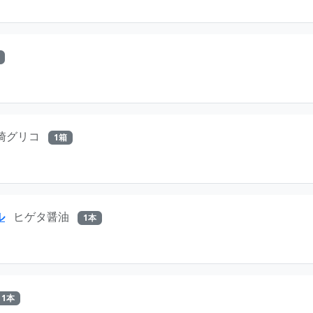
崎グリコ
1箱
ル
ヒゲタ醤油
1本
1本