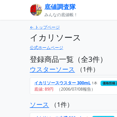
底値調査隊
みんなの底値帳！
← トップページ
イカリソース
公式ホームページ
登録商品一覧（全3件）
ウスターソース
（1件）
イカリソースウスター 300mL
1本
価格投稿 
底値: 89円
（2006/07/08報告）
ソース
（1件）