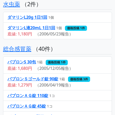
水虫薬
（2件）
ダマリンL20g 1日1回
1個
ダマリンL液20mL 1日1回
1個
価格投稿 1件
底値: 1,180円
（2006/05/23報告）
総合感冒薬
（40件）
パブロンS 30包
1箱
価格投稿 1件
底値: 1,680円
（2005/12/05報告）
パブロンＳゴールド錠 90錠
1箱
価格投稿 3件
底値: 1,279円
（2006/04/19報告）
パブロンＡＧ錠 110錠
1コ
パブロンＡＧ錠 45錠
1コ