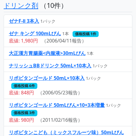
ドリンク剤
（10件）
ゼナF-Ⅱ 3本入
1パック
ゼナ キング 100mLびん
1本
価格投稿 1件
底値: 1,980円
（2006/04/11報告）
大正漢方胃腸薬<内服液>30mLびん
1本
ナリッシュBBドリンク 50mL×10本入
1パック
リポビタンゴールド 50mL×10本入
1パック
価格投稿 6件
底値: 848円
（2006/05/23報告）
リポビタンゴールド 50mLびん×10+3本増量
1パック
価格投稿 3件
底値: 980円
（2011/02/16報告）
リポビタンこども（ミックスフルーツ味）50mLびん