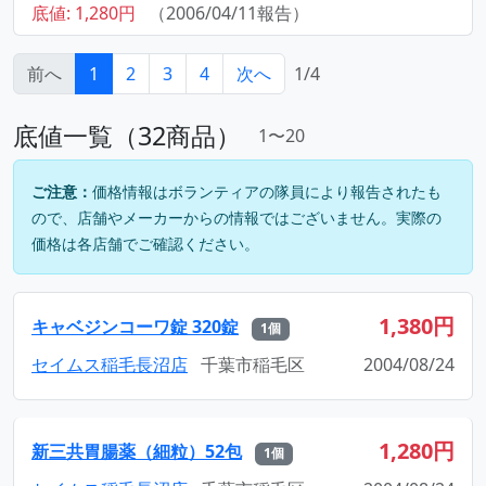
底値: 1,280円
（2006/04/11報告）
前へ
1
2
3
4
次へ
1/4
底値一覧（32商品）
1〜20
ご注意：
価格情報はボランティアの隊員により報告されたも
ので、店舗やメーカーからの情報ではございません。実際の
価格は各店舗でご確認ください。
1,380円
キャベジンコーワ錠 320錠
1個
セイムス稲毛長沼店
千葉市稲毛区
2004/08/24
1,280円
新三共胃腸薬（細粒）52包
1個