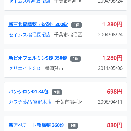
セイムス稲毛長沼店
千葉市稲毛区
2004/08/24
1,280円
新三共胃腸薬（錠剤）300錠
1個
セイムス稲毛長沼店
千葉市稲毛区
2004/08/24
1,280円
新ビオフェルミンS錠 350錠
1個
クリエイトＳＤ
横須賀市
2011/05/06
698円
パンシロン01 34包
1個
カワチ薬品 宮野木店
千葉市稲毛区
2006/04/11
880円
新アペテート整腸薬 360錠
1個