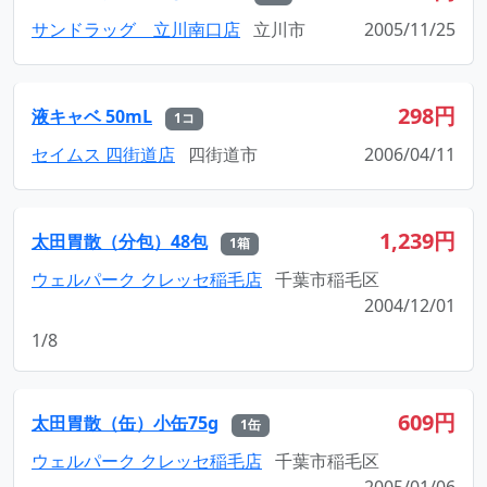
サンドラッグ 立川南口店
立川市
2005/11/25
298円
液キャベ 50mL
1コ
セイムス 四街道店
四街道市
2006/04/11
1,239円
太田胃散（分包）48包
1箱
ウェルパーク クレッセ稲毛店
千葉市稲毛区
2004/12/01
1/8
609円
太田胃散（缶）小缶75g
1缶
ウェルパーク クレッセ稲毛店
千葉市稲毛区