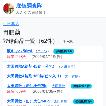
底値調査隊
みんなの底値帳！
← 医薬品
胃腸薬
登録商品一覧（62件）
1〜20
液キャベ 50mL
（
コーワ
）
価格投稿 2件
底値: 298円
（2006/04/11報告）
太田胃散A錠剤 45錠（分包）
（
太田胃散
）
太田胃散A錠剤 160錠(ビン入り)
（
太田胃散
）
太田胃散（缶）小缶75g
（
太田胃散
）
価格投稿 1件
底値: 609円
（2005/01/06報告）
太田胃散（缶）大缶140g
（
太田胃散
）
価格投稿 2件