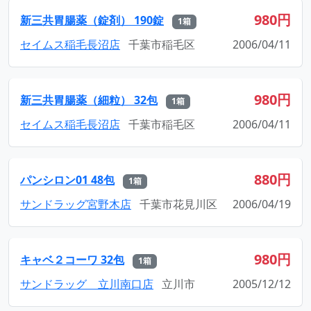
980円
新三共胃腸薬（錠剤） 190錠
1箱
セイムス稲毛長沼店
千葉市稲毛区
2006/04/11
980円
新三共胃腸薬（細粒） 32包
1箱
セイムス稲毛長沼店
千葉市稲毛区
2006/04/11
880円
パンシロン01 48包
1箱
サンドラッグ宮野木店
千葉市花見川区
2006/04/19
980円
キャベ２コーワ 32包
1箱
サンドラッグ 立川南口店
立川市
2005/12/12