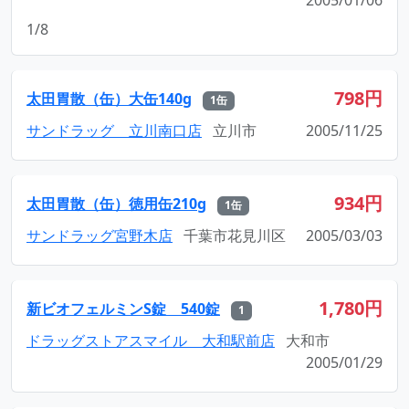
2005/01/06
1/8
798円
太田胃散（缶）大缶140g
1缶
サンドラッグ 立川南口店
立川市
2005/11/25
934円
太田胃散（缶）徳用缶210g
1缶
サンドラッグ宮野木店
千葉市花見川区
2005/03/03
1,780円
新ビオフェルミンS錠 540錠
1
ドラッグストアスマイル 大和駅前店
大和市
2005/01/29