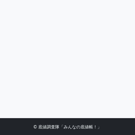
© 底値調査隊「みんなの底値帳！」