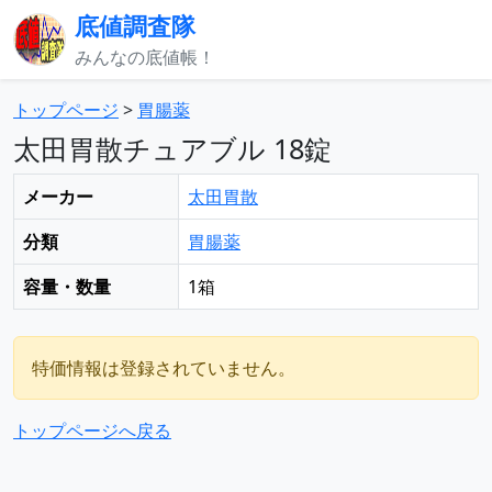
底値調査隊
みんなの底値帳！
トップページ
>
胃腸薬
太田胃散チュアブル 18錠
メーカー
太田胃散
分類
胃腸薬
容量・数量
1箱
特価情報は登録されていません。
トップページへ戻る