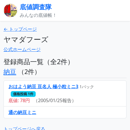
底値調査隊
みんなの底値帳！
← トップページ
ヤマダフーズ
公式ホームページ
登録商品一覧（全2件）
納豆
（2件）
おはよう納豆 豆名人 極小粒ミニ3
1パック
価格投稿 1件
底値: 78円
（2005/01/25報告）
通の納豆ミニ
トップページへ戻る