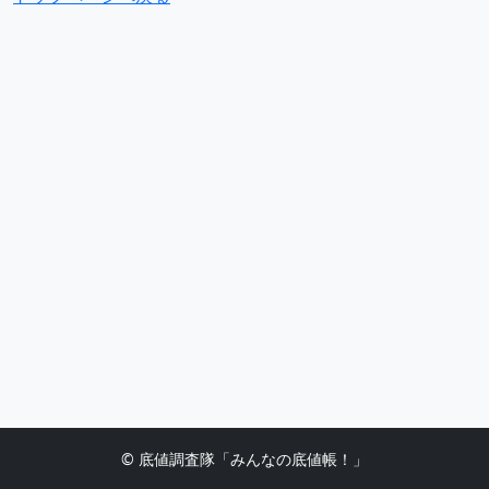
© 底値調査隊「みんなの底値帳！」