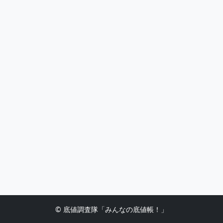
© 底値調査隊「みんなの底値帳！」