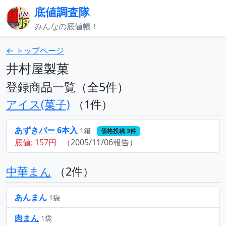
底値調査隊
みんなの底値帳！
← トップページ
井村屋製菓
登録商品一覧（全5件）
アイス(菓子)
（1件）
あずきバー 6本入
1箱
価格投稿 3件
底値: 157円
（2005/11/06報告）
中華まん
（2件）
あんまん
1袋
肉まん
1袋