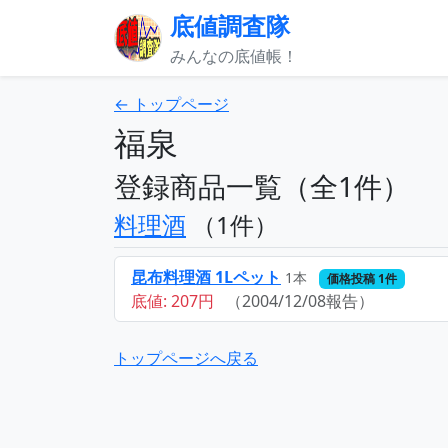
底値調査隊
みんなの底値帳！
← トップページ
福泉
登録商品一覧（全1件）
料理酒
（1件）
昆布料理酒 1Lペット
1本
価格投稿 1件
底値: 207円
（2004/12/08報告）
トップページへ戻る