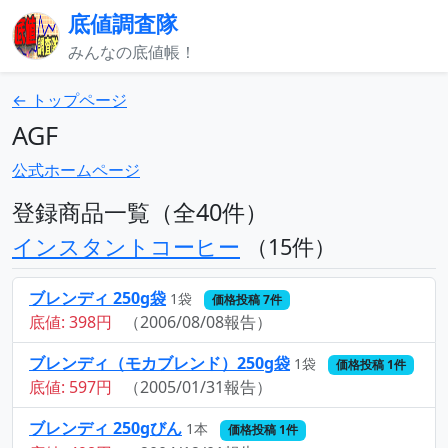
底値調査隊
みんなの底値帳！
← トップページ
AGF
公式ホームページ
登録商品一覧（全40件）
インスタントコーヒー
（15件）
ブレンディ 250g袋
1袋
価格投稿 7件
底値: 398円
（2006/08/08報告）
ブレンディ（モカブレンド）250g袋
1袋
価格投稿 1件
底値: 597円
（2005/01/31報告）
ブレンディ 250gびん
1本
価格投稿 1件