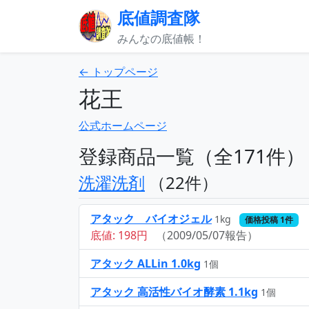
底値調査隊
みんなの底値帳！
← トップページ
花王
公式ホームページ
登録商品一覧（全171件）
洗濯洗剤
（22件）
アタック バイオジェル
1kg
価格投稿 1件
底値: 198円
（2009/05/07報告）
アタック ALLin 1.0kg
1個
アタック 高活性バイオ酵素 1.1kg
1個