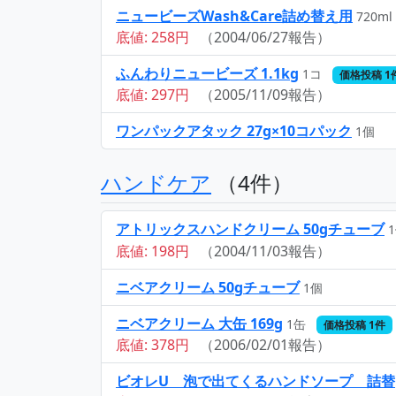
ニュービーズWash&Care詰め替え用
720ml
底値: 258円
（2004/06/27報告）
ふんわりニュービーズ 1.1kg
1コ
価格投稿 1
底値: 297円
（2005/11/09報告）
ワンパックアタック 27g×10コパック
1個
ハンドケア
（4件）
アトリックスハンドクリーム 50gチューブ
底値: 198円
（2004/11/03報告）
ニベアクリーム 50gチューブ
1個
ニベアクリーム 大缶 169g
1缶
価格投稿 1件
底値: 378円
（2006/02/01報告）
ビオレU 泡で出てくるハンドソープ 詰替