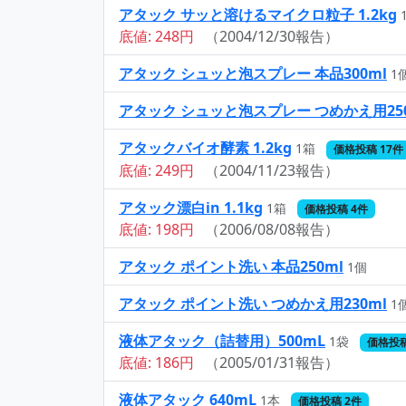
アタック サッと溶けるマイクロ粒子 1.2kg
底値: 248円
（2004/12/30報告）
アタック シュッと泡スプレー 本品300ml
1
アタック シュッと泡スプレー つめかえ用250
アタックバイオ酵素 1.2kg
1箱
価格投稿 17件
底値: 249円
（2004/11/23報告）
アタック漂白in 1.1kg
1箱
価格投稿 4件
底値: 198円
（2006/08/08報告）
アタック ポイント洗い 本品250ml
1個
アタック ポイント洗い つめかえ用230ml
1
液体アタック（詰替用）500mL
1袋
価格投稿
底値: 186円
（2005/01/31報告）
液体アタック 640mL
1本
価格投稿 2件