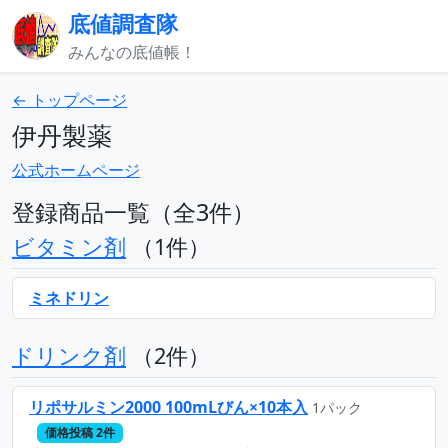
底値調査隊
みんなの底値帳！
← トップページ
伊丹製薬
公式ホームページ
登録商品一覧（全3件）
ビタミン剤
（1件）
ミネドリン
ドリンク剤
（2件）
リポサルミン2000 100mLびん×10本入
1パック
価格投稿 2件