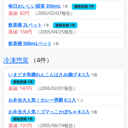
毎日おいしい甜茶 350mL
1本
価格投稿 1件
底値: 82円
（2005/02/07報告）
飲茶楼 2Lペット
1本
価格投稿 1件
底値: 156円
（2005/04/25報告）
飲茶楼 500mLペット
1本
冷凍惣菜
（4件）
いまどき和膳れんこんはさみ揚げ 4コ入
1個
価格投稿 1件
底値: 147円
（2005/02/01報告）
お弁当大人気！カレー男爵 6コ入
1コ
お弁当大人気！ゴマっこかぼちゃ 6コ入
1個
価格投稿 1件
底値: 131円
（2005/06/19報告）