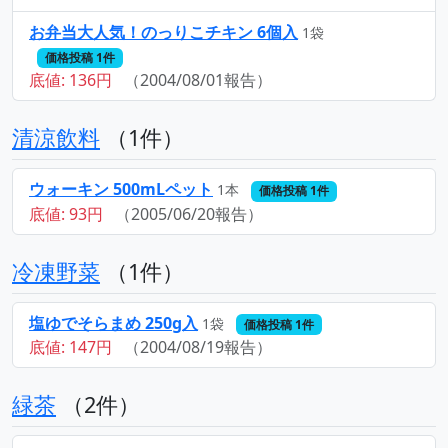
お弁当大人気！のっりこチキン 6個入
1袋
価格投稿 1件
底値: 136円
（2004/08/01報告）
清涼飲料
（1件）
ウォーキン 500mLペット
1本
価格投稿 1件
底値: 93円
（2005/06/20報告）
冷凍野菜
（1件）
塩ゆでそらまめ 250g入
1袋
価格投稿 1件
底値: 147円
（2004/08/19報告）
緑茶
（2件）