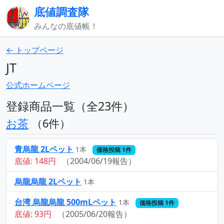
底値調査隊
みんなの底値帳！
← トップページ
JT
公式ホームページ
登録商品一覧（全23件）
お茶
（6件）
青烏龍 2Lペット
1本
価格投稿 1件
底値: 148円
（2004/06/19報告）
烏龍烏龍 2Lペット
1本
台湾 烏龍烏龍 500mLペット
1本
価格投稿 1件
底値: 93円
（2005/06/20報告）