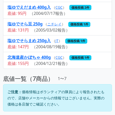
塩ゆでえだまめ 400g入
（
CGC
）
価格投稿 2件
底値: 95円
（2004/07/17報告）
塩ゆでそら豆 250g
（
ニチレイ
）
価格投稿 1件
底値: 131円
（2005/03/02報告）
塩ゆでそらまめ 250g入
（
JT
）
価格投稿 1件
底値: 147円
（2004/08/19報告）
北海道産かぼちゃ 400g
（
CGC
）
価格投稿 1件
底値: 155円
（2004/12/21報告）
底値一覧（7商品）
1〜7
ご注意：
価格情報はボランティアの隊員により報告されたも
ので、店舗やメーカーからの情報ではございません。実際の
価格は各店舗でご確認ください。