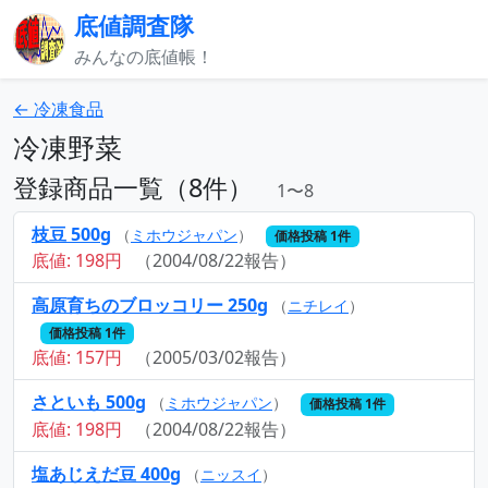
底値調査隊
みんなの底値帳！
← 冷凍食品
冷凍野菜
登録商品一覧（8件）
1〜8
枝豆 500g
（
ミホウジャパン
）
価格投稿 1件
底値: 198円
（2004/08/22報告）
高原育ちのブロッコリー 250g
（
ニチレイ
）
価格投稿 1件
底値: 157円
（2005/03/02報告）
さといも 500g
（
ミホウジャパン
）
価格投稿 1件
底値: 198円
（2004/08/22報告）
塩あじえだ豆 400g
（
ニッスイ
）