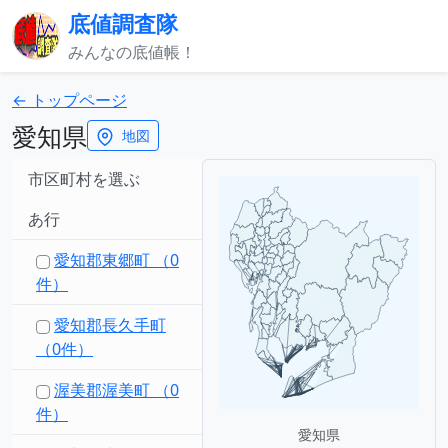
底値調査隊
みんなの底値帳！
← トップページ
愛知県
地図
市区町村を選ぶ
あ行
愛知郡東郷町 （0
件）
愛知郡長久手町
（0件）
渥美郡渥美町 （0
件）
愛知県