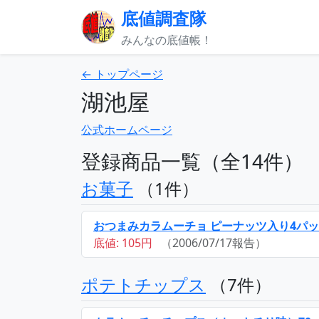
底値調査隊
みんなの底値帳！
← トップページ
湖池屋
公式ホームページ
登録商品一覧（全14件）
お菓子
（1件）
おつまみカラムーチョ ピーナッツ入り4パ
底値: 105円
（2006/07/17報告）
ポテトチップス
（7件）