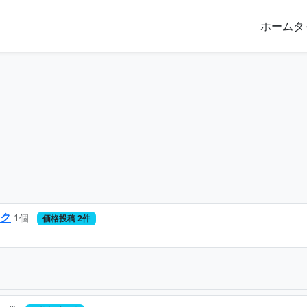
ホーム
タ
ック
1個
価格投稿 2件