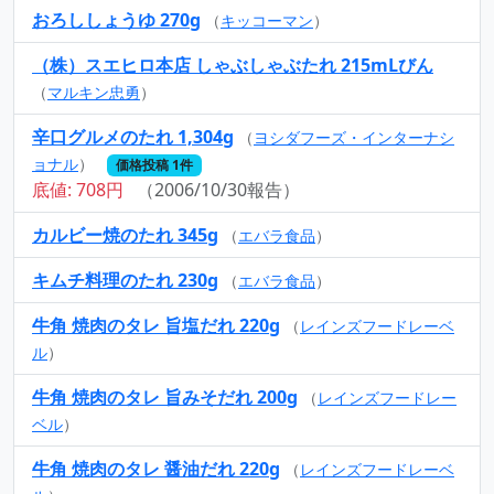
おろししょうゆ 270g
（
キッコーマン
）
（株）スエヒロ本店 しゃぶしゃぶたれ 215mLびん
（
マルキン忠勇
）
辛口グルメのたれ 1,304g
（
ヨシダフーズ・インターナシ
ョナル
）
価格投稿 1件
底値: 708円
（2006/10/30報告）
カルビー焼のたれ 345g
（
エバラ食品
）
キムチ料理のたれ 230g
（
エバラ食品
）
牛角 焼肉のタレ 旨塩だれ 220g
（
レインズフードレーベ
ル
）
牛角 焼肉のタレ 旨みそだれ 200g
（
レインズフードレー
ベル
）
牛角 焼肉のタレ 醤油だれ 220g
（
レインズフードレーベ