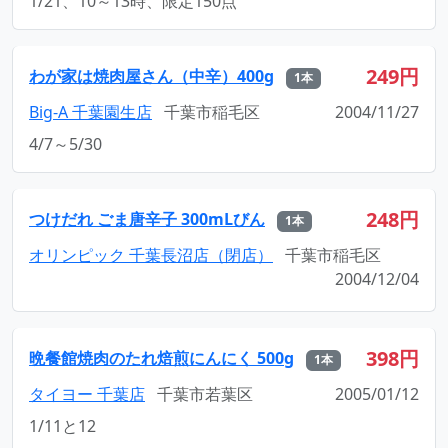
1/21、10～13時、限定150点
249円
わが家は焼肉屋さん（中辛）400g
1本
Big-A 千葉園生店
千葉市稲毛区
2004/11/27
4/7～5/30
248円
つけだれ ごま唐辛子 300mLびん
1本
オリンピック 千葉長沼店（閉店）
千葉市稲毛区
2004/12/04
398円
晩餐館焼肉のたれ焙煎にんにく 500g
1本
タイヨー 千葉店
千葉市若葉区
2005/01/12
1/11と12