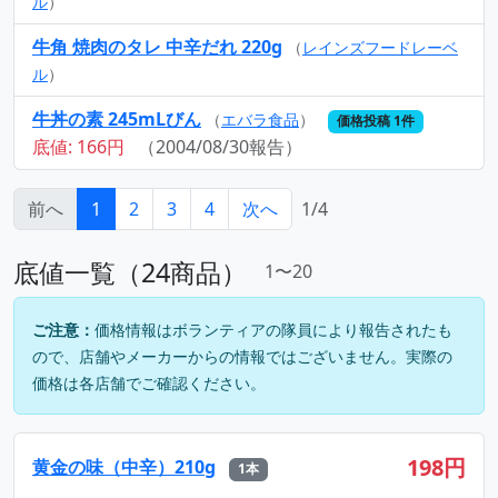
ル
）
牛角 焼肉のタレ 中辛だれ 220g
（
レインズフードレーベ
ル
）
牛丼の素 245mLびん
（
エバラ食品
）
価格投稿 1件
底値: 166円
（2004/08/30報告）
前へ
1
2
3
4
次へ
1/4
底値一覧（24商品）
1〜20
ご注意：
価格情報はボランティアの隊員により報告されたも
ので、店舗やメーカーからの情報ではございません。実際の
価格は各店舗でご確認ください。
198円
黄金の味（中辛）210g
1本