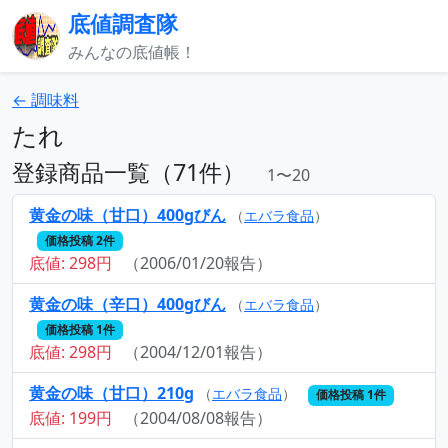
底値調査隊
みんなの底値帳！
← 調味料
たれ
登録商品一覧（71件）
1〜20
黄金の味（甘口）400gびん
（
エバラ食品
）
価格投稿 2件
底値: 298円
（2006/01/20報告）
黄金の味（辛口）400gびん
（
エバラ食品
）
価格投稿 1件
底値: 298円
（2004/12/01報告）
黄金の味（甘口）210g
（
エバラ食品
）
価格投稿 1件
底値: 199円
（2004/08/08報告）