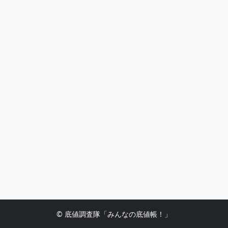
© 底値調査隊「みんなの底値帳！」