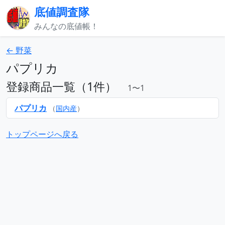
底値調査隊
みんなの底値帳！
← 野菜
パプリカ
登録商品一覧（1件）
1〜1
パプリカ
（
国内産
）
トップページへ戻る