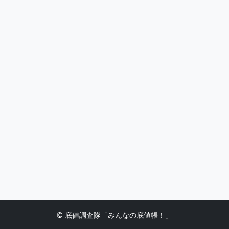
© 底値調査隊「みんなの底値帳！」