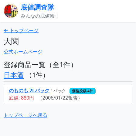
底値調査隊
みんなの底値帳！
← トップページ
大関
公式ホームページ
登録商品一覧（全1件）
日本酒
（1件）
のものも 2Lパック
1パック
価格投稿 4件
底値: 880円
（2006/01/22報告）
トップページへ戻る