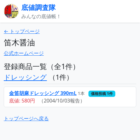
底値調査隊
みんなの底値帳！
← トップページ
笛木醤油
公式ホームページ
登録商品一覧（全1件）
ドレッシング
（1件）
金笛胡麻ドレッシング 390mL
1本
価格投稿 1件
底値: 580円
（2004/10/03報告）
トップページへ戻る