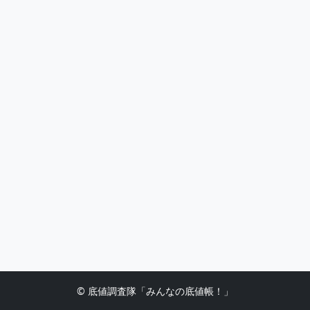
© 底値調査隊「みんなの底値帳！」