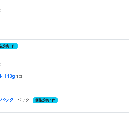
コ
格投稿 1件
コ
 110g
1コ
個パック
1パック
価格投稿 1件