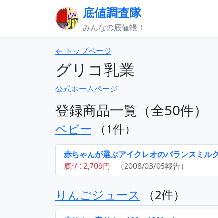
底値調査隊
みんなの底値帳！
← トップページ
グリコ乳業
公式ホームページ
登録商品一覧（全50件）
ベビー
（1件）
赤ちゃんが選ぶアイクレオのバランスミル
底値: 2,709円
（2008/03/05報告）
りんごジュース
（2件）