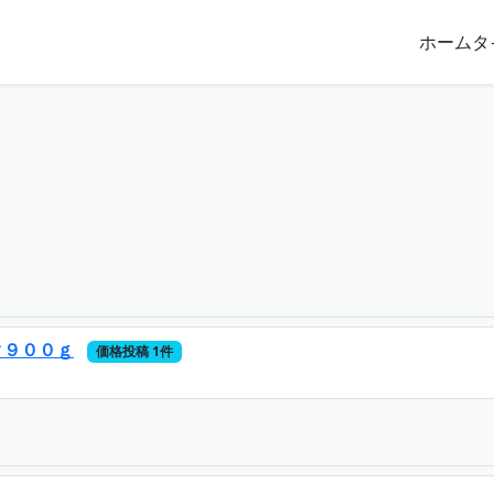
ホーム
タ
ク９００ｇ
価格投稿 1件