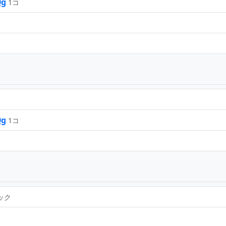
g
1コ
g
1コ
ック