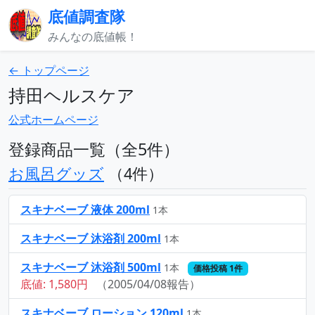
底値調査隊
みんなの底値帳！
← トップページ
持田ヘルスケア
公式ホームページ
登録商品一覧（全5件）
お風呂グッズ
（4件）
スキナベーブ 液体 200ml
1本
スキナベーブ 沐浴剤 200ml
1本
スキナベーブ 沐浴剤 500ml
1本
価格投稿 1件
底値: 1,580円
（2005/04/08報告）
スキナベーブ ローション 120ml
1本