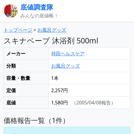
底値調査隊
みんなの底値帳！
トップページ
>
お風呂グッズ
スキナベーブ 沐浴剤 500ml
メーカー
持田ヘルスケア
分類
お風呂グッズ
容量・数量
1本
定価
2,257円
底値
1,580円
（2005/04/08報告）
価格報告一覧（1件）