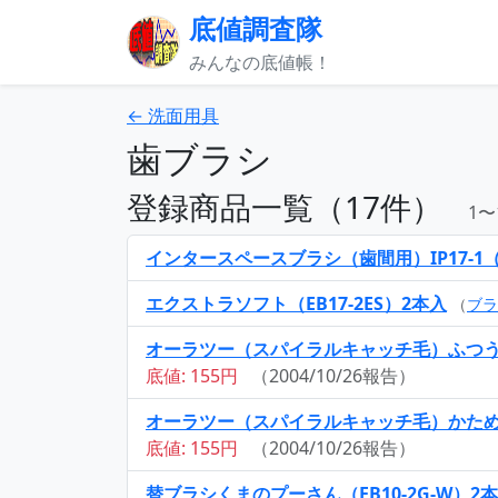
底値調査隊
みんなの底値帳！
← 洗面用具
歯ブラシ
登録商品一覧（17件）
1〜
インタースペースブラシ（歯間用）IP17-1
エクストラソフト（EB17-2ES）2本入
（
ブラ
オーラツー（スパイラルキャッチ毛）ふつ
底値: 155円
（2004/10/26報告）
オーラツー（スパイラルキャッチ毛）かた
底値: 155円
（2004/10/26報告）
替ブラシくまのプーさん（EB10-2G-W）2