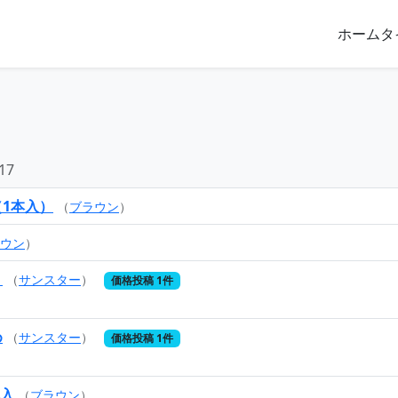
ホーム
タ
17
（1本入）
（
ブラウン
）
ウン
）
う
（
サンスター
）
価格投稿 1件
め
（
サンスター
）
価格投稿 1件
本入
（
ブラウン
）