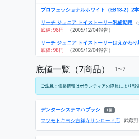
プロフェッショナルホワイト（EB18-2）2
リーチ ジュニア トイストーリー乳歯期用
（
底値: 98円
（2005/12/04報告）
リーチ ジュニア トイストーリーはえかわ
底値: 98円
（2005/12/04報告）
底値一覧（7商品）
1〜7
ご注意：
価格情報はボランティアの隊員により報
デンターシステマハブラシ
1個
マツモトキヨシ吉祥寺サンロード店
武蔵野