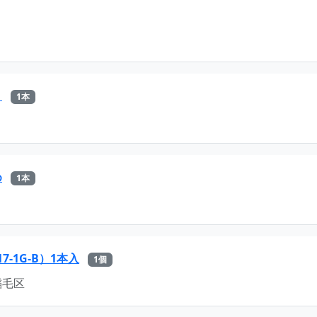
う
1本
め
1本
-1G-B）1本入
1個
稲毛区