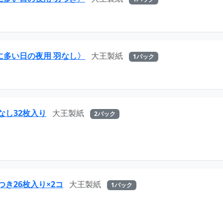
に多い日の夜用 羽なし〉
大王製紙
1パック
なし32枚入り
大王製紙
2パック
き26枚入り×2コ
大王製紙
1パック