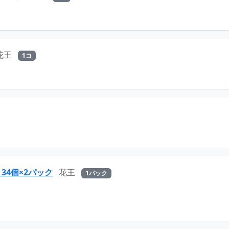
花王
1コ
4個×2パック
花王
1パック