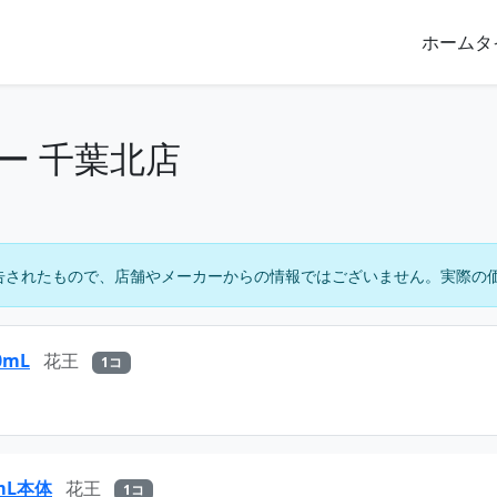
ホーム
タ
ー 千葉北店
告されたもので、店舗やメーカーからの情報ではございません。実際の
mL
花王
1コ
mL本体
花王
1コ