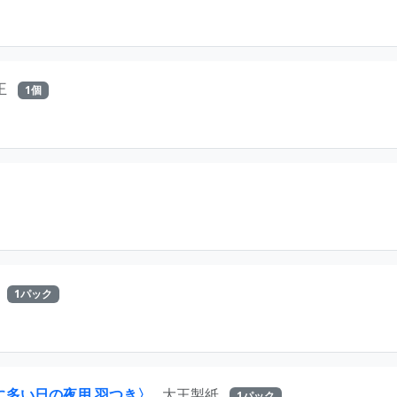
王
1個
1パック
に多い日の夜用 羽つき〉
大王製紙
1パック