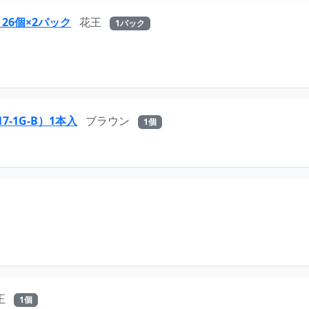
6個×2パック
花王
1パック
-1G-B）1本入
ブラウン
1個
王
1個