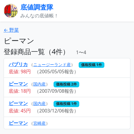
底値調査隊
みんなの底値帳！
← 野菜
ピーマン
登録商品一覧（4件）
1〜4
パプリカ
（
ニュージーランド産
）
価格投稿 1件
底値: 98円
（2005/05/05報告）
ピーマン
（
国内産
）
価格投稿 2件
底値: 18円
（2007/09/08報告）
ピーマン
（
国内産
）
価格投稿 1件
底値: 45円
（2003/12/06報告）
ピーマン
（
宮崎産
）