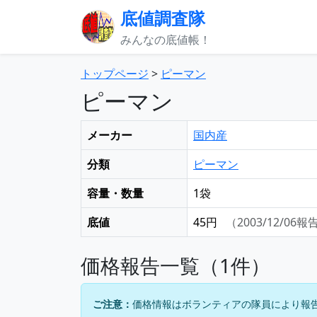
底値調査隊
みんなの底値帳！
トップページ
>
ピーマン
ピーマン
メーカー
国内産
分類
ピーマン
容量・数量
1袋
底値
45円
（2003/12/06報
価格報告一覧（1件）
ご注意：
価格情報はボランティアの隊員により報