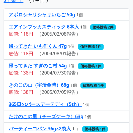
アポロシャリシャリいちご 50g
1個
エアインブッカスティック 6本入
1個
価格投稿 2件
底値: 118円
（2005/02/08報告）
帰ってきた いも作くん 47g
1個
価格投稿 1件
底値: 118円
（2004/08/01報告）
帰ってきた すぎのこ村 54g
1個
価格投稿 1件
底値: 138円
（2004/07/30報告）
きのこの山（宇治金時）68g
1個
価格投稿 1件
底値: 138円
（2005/07/05報告）
365日のバースデーテディ（5th）
1個
たけのこの里（チーズケーキ）63g
1個
パーティーコパン 36g×2袋入
1コ
価格投稿 1件