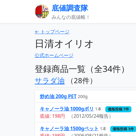
底値調査隊
みんなの底値帳！
← トップページ
日清オイリオ
公式ホームページ
登録商品一覧（全34件）
サラダ油
（28件）
炒め油 200g PET
200g
キャノーラ油 1000gポリ
1本
価格投稿 7件
底値: 198円
（2012/05/24報告）
キャノーラ油 1500gペット
1本
価格投稿 3件
底値: 198円
（2006/08/21報告）