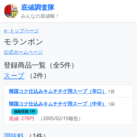
底値調査隊
みんなの底値帳！
← トップページ
モランボン
公式ホームページ
登録商品一覧（全5件）
スープ
（2件）
韓国コク仕込みキムチチゲ用スープ（辛口）
1袋
韓国コク仕込みキムチチゲ用スープ（中辛）
1袋
価格投稿 1件
底値: 278円
（2005/02/15報告）
調味料
（1件）