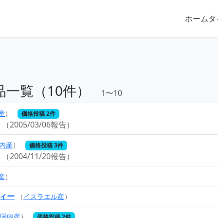
ホーム
タ
品一覧（10件）
1〜10
産
）
価格投稿 2件
（2005/03/06報告）
内産
）
価格投稿 3件
（2004/11/20報告）
産
）
ィー
（
イスラエル産
）
国内産
）
価格投稿 2件