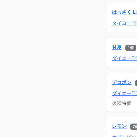
はっさく L
タイヨー 
甘夏
1個
ダイエー千
デコポン
ダイエー千
火曜特価
レモン
7
オリンピッ