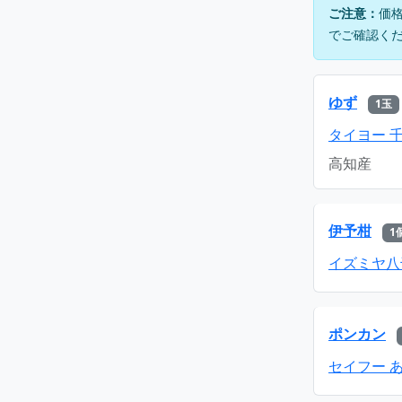
ご注意：
価
でご確認く
ゆず
1玉
タイヨー 
高知産
伊予柑
1
イズミヤ八
ポンカン
セイフー 