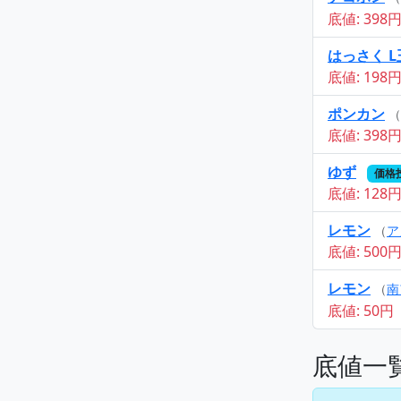
底値: 398
はっさく L
底値: 198
ポンカン
（
底値: 398
ゆず
価格投
底値: 128
レモン
（
ア
底値: 500
レモン
（
南
底値: 50円
底値一