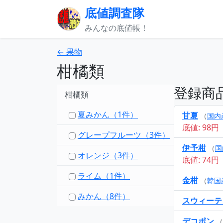
底値調査隊
みんなの底値帳！
← 果物
柑橘類
登録商
柑橘類
夏みかん（1件）
甘夏
（
国内
底値: 98円
グレープフルーツ（3件）
伊予柑
（
国
オレンジ（3件）
底値: 74円
ライム（1件）
金柑
（
韓国
みかん（8件）
スウィーテ
デコポン
（