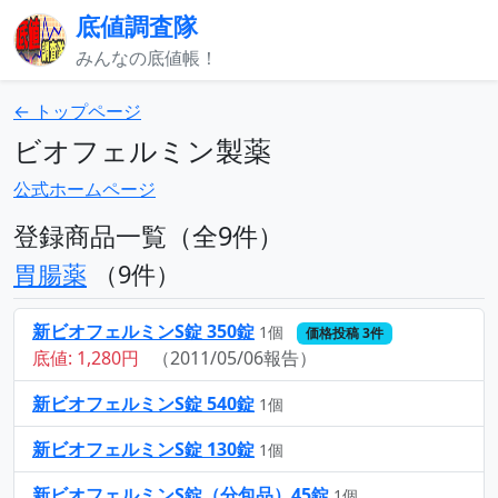
底値調査隊
みんなの底値帳！
← トップページ
ビオフェルミン製薬
公式ホームページ
登録商品一覧（全9件）
胃腸薬
（9件）
新ビオフェルミンS錠 350錠
1個
価格投稿 3件
底値: 1,280円
（2011/05/06報告）
新ビオフェルミンS錠 540錠
1個
新ビオフェルミンS錠 130錠
1個
新ビオフェルミンS錠（分包品）45錠
1個