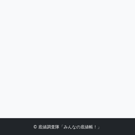
© 底値調査隊「みんなの底値帳！」