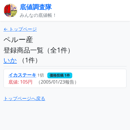
底値調査隊
みんなの底値帳！
← トップページ
ペルー産
登録商品一覧（全1件）
いか
（1件）
イカステーキ
1切
価格投稿 1件
底値: 105円
（2005/01/23報告）
トップページへ戻る