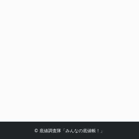
© 底値調査隊「みんなの底値帳！」