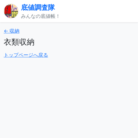
底値調査隊
みんなの底値帳！
← 収納
衣類収納
トップページへ戻る