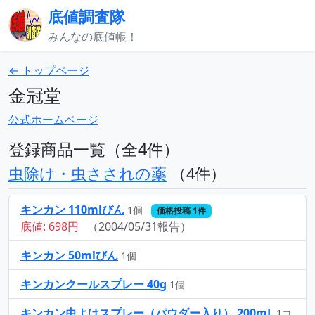
底値調査隊
みんなの底値帳！
← トップページ
金冠堂
公式ホームページ
登録商品一覧（全4件）
虫除け・虫さされの薬
（4件）
キンカン 110mlびん
1個
価格投稿 1件
底値: 698円
（2004/05/31報告）
キンカン 50mlびん
1個
キンカンクールスプレー 40g
1個
キンカン虫よけスプレー（パウダー入り） 200mL
1コ