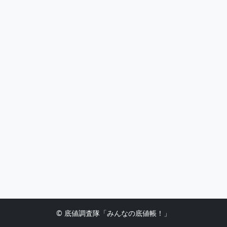
© 底値調査隊「みんなの底値帳！」