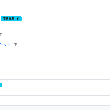
価格投稿 1件
本
Lペット
1本
件