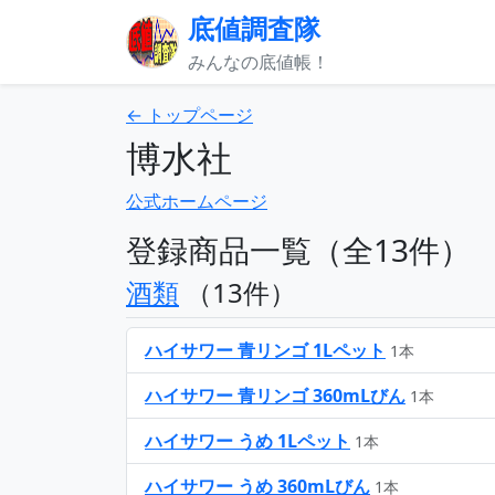
底値調査隊
みんなの底値帳！
← トップページ
博水社
公式ホームページ
登録商品一覧（全13件）
酒類
（13件）
ハイサワー 青リンゴ 1Lペット
1本
ハイサワー 青リンゴ 360mLびん
1本
ハイサワー うめ 1Lペット
1本
ハイサワー うめ 360mLびん
1本