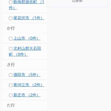
山形県
飽海郡遊佐町 （1
件）
尾花沢市 （1件）
か行
上山市 （0件）
北村山郡大石田
町 （0件）
さ行
酒田市 （5件）
寒河江市 （2件）
新庄市 （2件）
た行