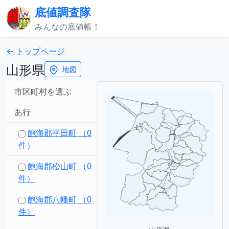
底値調査隊
みんなの底値帳！
← トップページ
山形県
地図
市区町村を選ぶ
あ行
飽海郡平田町 （0
件）
飽海郡松山町 （0
件）
飽海郡八幡町 （0
件）