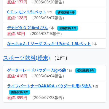
底値: 177円
（2006/03/20報告）
C.C.レモン 1.5Lペット
1本
価格投稿 4件
底値: 128円
（2005/06/07報告）
デカビタＣ 210mLびん
1本
価格投稿 1件
底値: 50円
（2006/03/15報告）
なっちゃん！ソーダ スッキリみかん 1.5Lペット
1本
スポーツ飲料(粉末)
（2件）
ゲーターレードパウダー 72g×5袋
1個
価格投稿 1件
底値: 418円
（2005/04/04報告）
ライフパートナーDAKARA パウダー1L用×5袋入
1個
価格投稿 1件
底値: 399円
（2004/07/28報告）