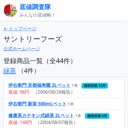
底値調査隊
みんなの底値帳！
← トップページ
サントリーフーズ
公式ホームページ
登録商品一覧（全44件）
緑茶
（4件）
伊右衛門 京都福寿園 2Lペット
1本
価格投稿 12件
底値: 98円
（2006/08/28報告）
伊右衛門 新茶 500mLペット
1本
健康系カテキン式緑茶 2Lペット
1本
価格投稿 6件
底値: 148円
（2004/08/07報告）