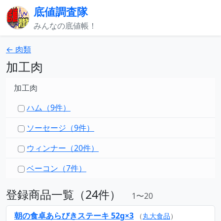
底値調査隊
みんなの底値帳！
← 肉類
加工肉
加工肉
ハム（9件）
ソーセージ（9件）
ウィンナー（20件）
ベーコン（7件）
登録商品一覧（24件）
1〜20
朝の食卓あらびきステーキ 52g×3
（
丸大食品
）