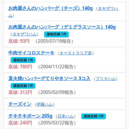
お肉屋さんのハンバーグ（チーズ）140g
（
タキザワハ
ム
）
お肉屋さんのハンバーグ（デミグラスソース）140g
（
タキザワハム
）
価格投稿 1件
底値: 93円
（2005/07/18報告）
牛肉サイコロステーキ
（
オーストラリア産
）
価格投稿 1件
底値: 780円
（2004/11/22報告）
直火焼ハンバーグてりやきソース 3コ入
（
プリマハム
）
価格投稿 1件
底値: 312円
（2005/02/09報告）
チーズイン
（
伊藤ハム
）
チキチキボーン 205g
（
日本ハム
）
価格投稿 1件
底値: 240円
（2005/02/22報告）