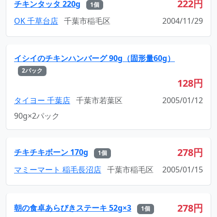
222円
チキンタッタ 220g
1個
OK 千草台店
千葉市稲毛区
2004/11/29
イシイのチキンハンバーグ 90g（固形量60g）
2パック
128円
タイヨー 千葉店
千葉市若葉区
2005/01/12
90g×2パック
278円
チキチキボーン 170g
1個
マミーマート 稲毛長沼店
千葉市稲毛区
2005/01/15
278円
朝の食卓あらびきステーキ 52g×3
1個