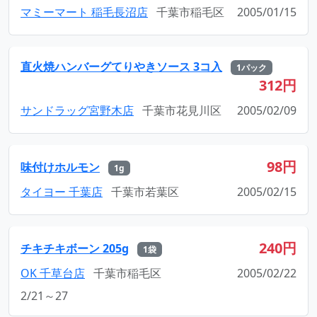
マミーマート 稲毛長沼店
千葉市稲毛区
2005/01/15
直火焼ハンバーグてりやきソース 3コ入
1パック
312円
サンドラッグ宮野木店
千葉市花見川区
2005/02/09
98円
味付けホルモン
1g
タイヨー 千葉店
千葉市若葉区
2005/02/15
240円
チキチキボーン 205g
1袋
OK 千草台店
千葉市稲毛区
2005/02/22
2/21～27