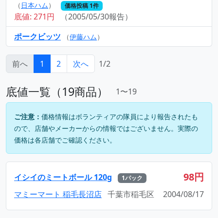
（
日本ハム
）
価格投稿 1件
底値: 271円
（2005/05/30報告）
ポークビッツ
（
伊藤ハム
）
前へ
1
2
次へ
1/2
底値一覧（19商品）
1〜19
ご注意：
価格情報はボランティアの隊員により報告されたも
ので、店舗やメーカーからの情報ではございません。実際の
価格は各店舗でご確認ください。
98円
イシイのミートボール 120g
1パック
マミーマート 稲毛長沼店
千葉市稲毛区
2004/08/17