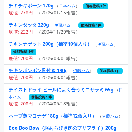
チキチキボーン 170g
（
日本ハム
）
価格投稿 1件
底値: 278円
（2005/01/15報告）
チキンタッタ 220g
（
伊藤ハム
）
価格投稿 1件
底値: 222円
（2004/11/29報告）
チキンナゲット 200g（標準10個入り）
（
伊藤ハム
）
価格投稿 1件
底値: 200円
（2005/03/01報告）
チキンボンボン骨付き 190g
（
伊藤ハム
）
価格投稿 1件
底値: 200円
（2005/03/01報告）
テイストドライ ビールによく合うミニサラミ 65g
（
日
本ハム
）
価格投稿 1件
底値: 208円
（2004/06/18報告）
ハーブ鶏マヨナゲ 180g（標準12個入り）
（
伊藤ハム
）
Boo Boo Bow（豚あらびき肉のプリフライ）200g