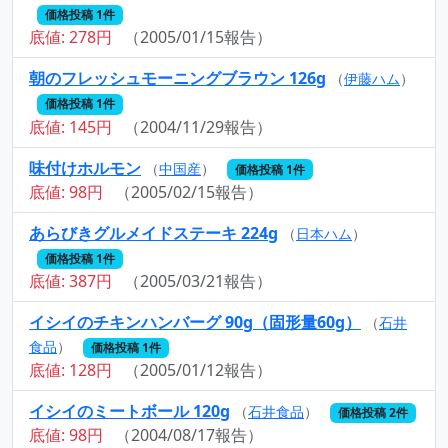
価格投稿 1件
底値: 278円
（2005/01/15報告）
朝のフレッシュモーニングブラウン 126g
（
伊藤ハム
）
価格投稿 1件
底値: 145円
（2004/11/29報告）
味付けホルモン
（
中国産
）
価格投稿 1件
底値: 98円
（2005/02/15報告）
あらびきグルメイドステーキ 224g
（
日本ハム
）
価格投稿 1件
底値: 387円
（2005/03/21報告）
イシイのチキンハンバーグ 90g（固形量60g）
（
石井
食品
）
価格投稿 1件
底値: 128円
（2005/01/12報告）
イシイのミートボール 120g
（
石井食品
）
価格投稿 2件
底値: 98円
（2004/08/17報告）