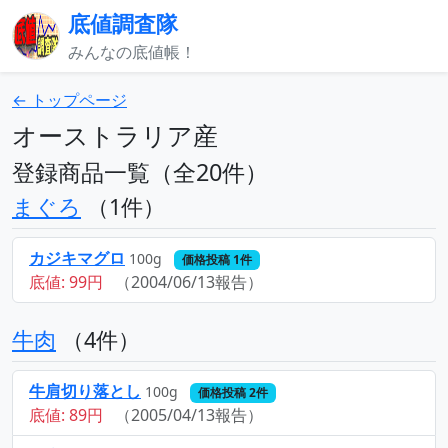
底値調査隊
みんなの底値帳！
← トップページ
オーストラリア産
登録商品一覧（全20件）
まぐろ
（1件）
カジキマグロ
100g
価格投稿 1件
底値: 99円
（2004/06/13報告）
牛肉
（4件）
牛肩切り落とし
100g
価格投稿 2件
底値: 89円
（2005/04/13報告）