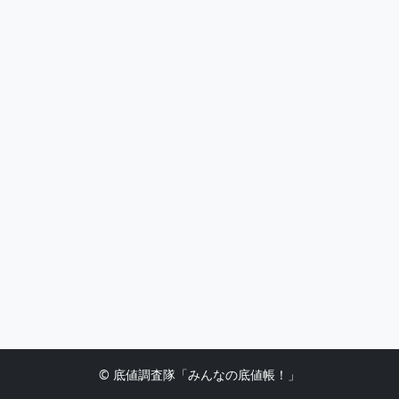
© 底値調査隊「みんなの底値帳！」